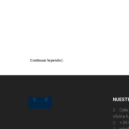
Continuar leyendo
NUESTR
Calle
oficina 
+ 34