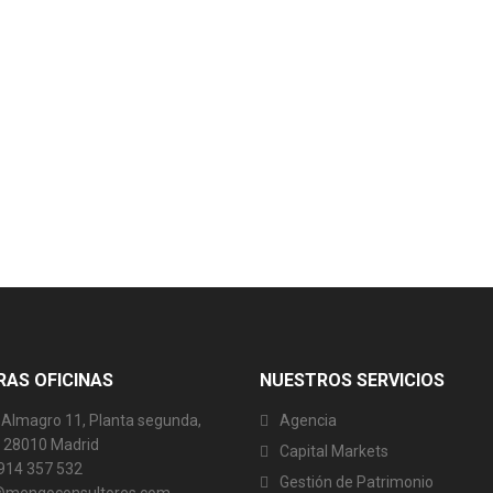
AS OFICINAS
NUESTROS SERVICIOS
 Almagro 11, Planta segunda,
Agencia
6, 28010 Madrid
Capital Markets
 914 357 532
Gestión de Patrimonio