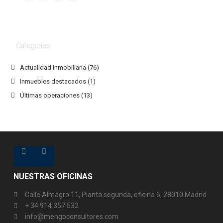
Categorías
Actualidad Inmobiliaria
(76)
Inmuebles destacados
(1)
Últimas operaciones
(13)
NUESTRAS OFICINAS
Calle Almagro 11, Planta segunda, oficina 6, 28010 Madrid
+ 34 914 357 532
info@mengoconsultores.com