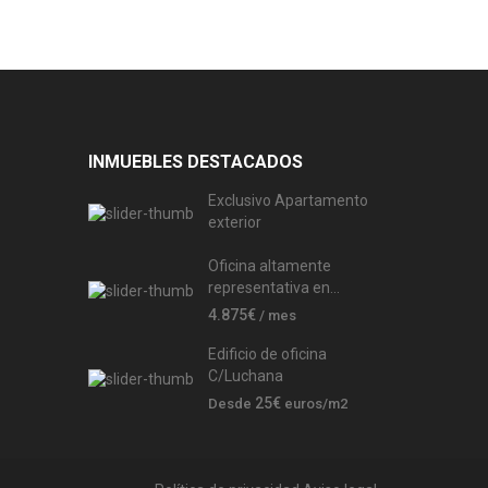
INMUEBLES DESTACADOS
Exclusivo Apartamento
exterior
Oficina altamente
representativa en...
4.875€
/ mes
Edificio de oficina
C/Luchana
25€
Desde
euros/m2