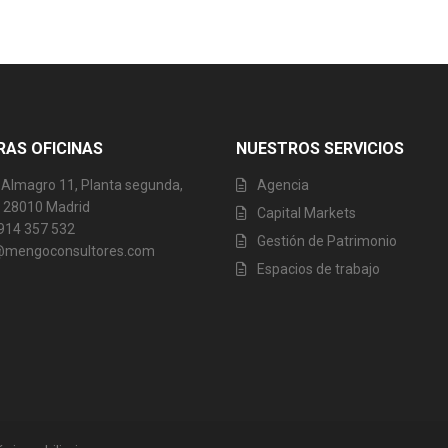
AS OFICINAS
NUESTROS SERVICIOS
 Almagro 11, Planta segunda,
Agencia
6, 28010 Madrid
Capital Markets
 914 357 532
Gestión de Patrimonio
@mengoconsultores.com
Espacios de trabajo