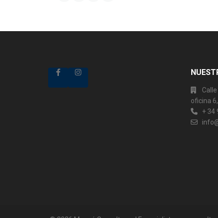
NUESTR
Calle
oficina 
+ 34
info