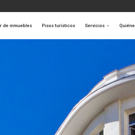
r de inmuebles
Pisos turísticos
Servicios
Quiéne