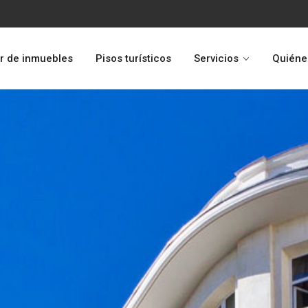
r de inmuebles
Pisos turísticos
Servicios
Quiéne