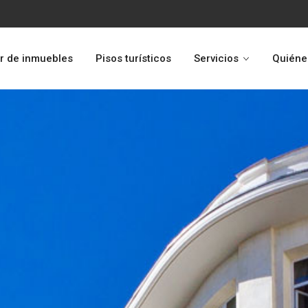
r de inmuebles
Pisos turísticos
Servicios
Quiéne