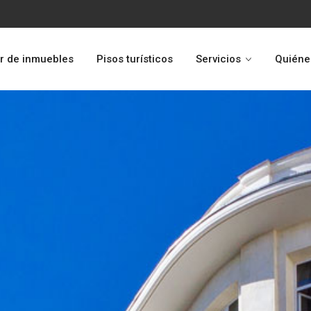
r de inmuebles
Pisos turísticos
Servicios
Quiéne