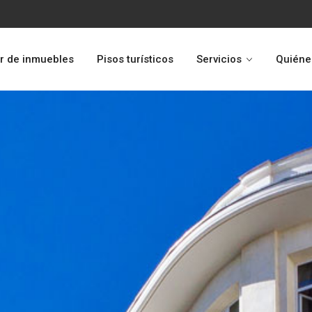
r de inmuebles
Pisos turísticos
Servicios
Quiéne