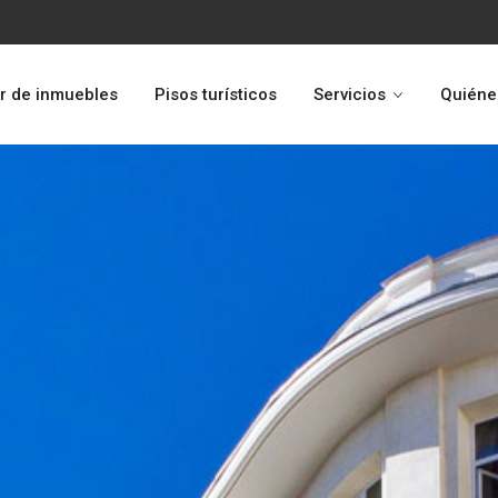
r de inmuebles
Pisos turísticos
Servicios
Quiéne