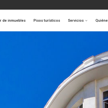
r de inmuebles
Pisos turísticos
Servicios
Quiéne