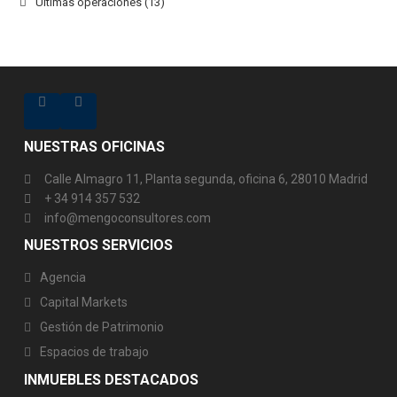
Últimas operaciones
(13)
NUESTRAS OFICINAS
Calle Almagro 11, Planta segunda, oficina 6, 28010 Madrid
+ 34 914 357 532
info@mengoconsultores.com
NUESTROS SERVICIOS
Agencia
Capital Markets
Gestión de Patrimonio
Espacios de trabajo
INMUEBLES DESTACADOS