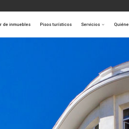
r de inmuebles
Pisos turísticos
Servicios
Quiéne