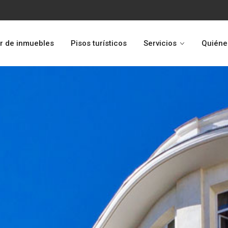
r de inmuebles
Pisos turísticos
Servicios
Quiéne