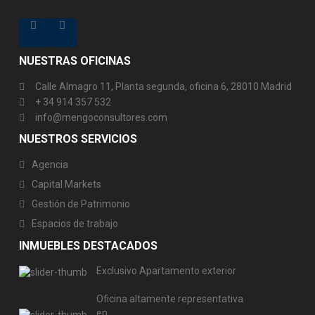
NUESTRAS OFICINAS
Calle Almagro 11, Planta segunda, oficina 6, 28010 Madrid
+ 34 914 357 532
info@mengoconsultores.com
NUESTROS SERVICIOS
Agencia
Capital Markets
Gestión de Patrimonio
Espacios de trabajo
INMUEBLES DESTACADOS
Exclusivo Apartamento exterior
Oficina altamente representativa
en...