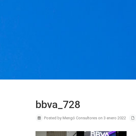
bbva_728
Posted by Mengó Consultores on 3 enero 2022