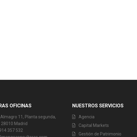
AS OFICINAS
NUESTROS SERVICIOS
 Almagro 11, Planta segunda,
Agencia
6, 28010 Madrid
Capital Markets
 914 357 532
Gestión de Patrimonio