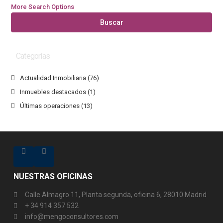
More Search Options
Buscar
Categorías
Actualidad Inmobiliaria
(76)
Inmuebles destacados
(1)
Últimas operaciones
(13)
NUESTRAS OFICINAS
Calle Almagro 11, Planta segunda, oficina 6, 28010 Madrid
+ 34 914 357 532
info@mengoconsultores.com