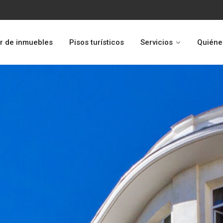
r de inmuebles
Pisos turísticos
Servicios
Quiéne