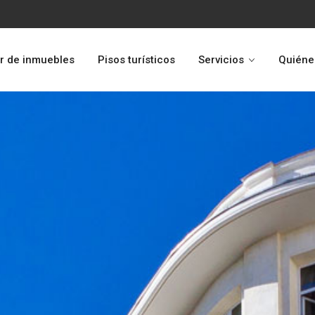
r de inmuebles
Pisos turísticos
Servicios
Quiéne