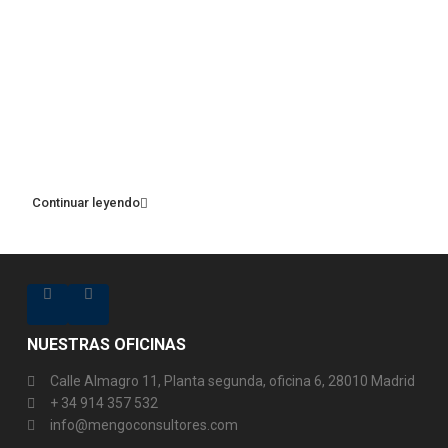
Continuar leyendo
NUESTRAS OFICINAS
Calle Almagro 11, Planta segunda, oficina 6, 28010 Madrid
+ 34 914 357 532
info@mengoconsultores.com